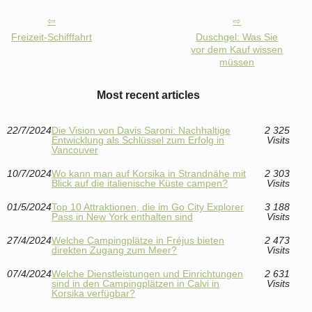
Freizeit-Schifffahrt
Duschgel: Was Sie
vor dem Kauf wissen
müssen
Most recent articles
22/7/2024
Die Vision von Davis Saroni: Nachhaltige
2 325
Entwicklung als Schlüssel zum Erfolg in
Visits
Vancouver
10/7/2024
Wo kann man auf Korsika in Strandnähe mit
2 303
Blick auf die italienische Küste campen?
Visits
01/5/2024
Top 10 Attraktionen, die im Go City Explorer
3 188
Pass in New York enthalten sind
Visits
27/4/2024
Welche Campingplätze in Fréjus bieten
2 473
direkten Zugang zum Meer?
Visits
07/4/2024
Welche Dienstleistungen und Einrichtungen
2 631
sind in den Campingplätzen in Calvi in
Visits
Korsika verfügbar?