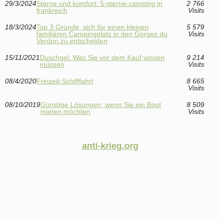
29/3/2024
Sterne und komfort: 5-sterne-camping in
2 766
frankreich
Visits
18/3/2024
Top 3 Gründe, sich für einen kleinen
5 579
familiären Campingplatz in den Gorges du
Visits
Verdon zu entscheiden
15/11/2021
Duschgel: Was Sie vor dem Kauf wissen
9 214
müssen
Visits
08/4/2020
Freizeit-Schifffahrt
8 665
Visits
08/10/2019
Günstige Lösungen, wenn Sie ein Boot
8 509
mieten möchten
Visits
anti-krieg.org